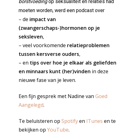
borstvoeding
op seksualiteit en relaties had
moeten worden, werd een podcast over
– de
impact van
(zwangerschaps-)hormonen op je
seksleven
,
– veel voorkomende
relatieproblemen
tussen kersverse ouders
,
– en
tips over hoe je elkaar als geliefden
en minnaars kunt (her)vinden
in deze
nieuwe fase van je leven.
Een fijn gesprek met Nadine van
Goed
Aangelegd
.
Te beluisteren op
Spotify
en
ITunes
en te
bekijken op
YouTube
.