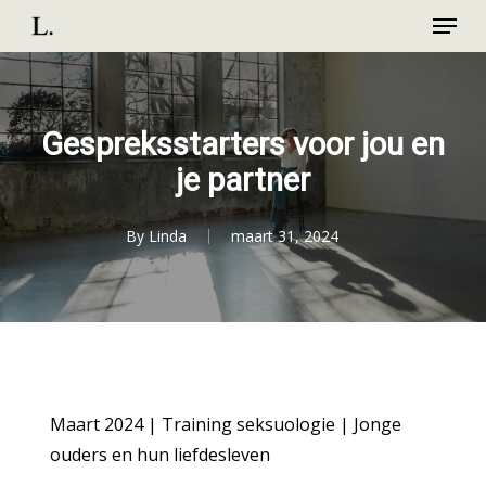
Menu
Skip
to
Close
main
Menu
content
Gespreksstarters voor jou en
je partner
By
Linda
maart 31, 2024
Maart 2024 | Training seksuologie | Jonge
ouders en hun liefdesleven