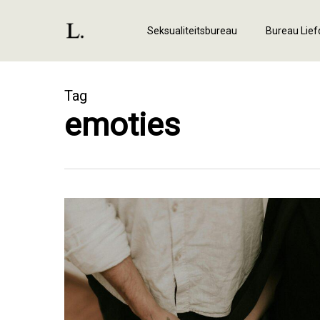
Skip
to
Seksualiteitsbureau
Bureau Lie
main
content
Tag
emoties