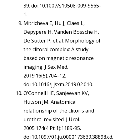
39. doi:10.1007/s10508-009-9565-
1.
Mitricheva E, Hu J, Claes L,
Depypere H, Vanden Bossche H,
De Sutter P, et al. Morphology of
the clitoral complex: A study
based on magnetic resonance
imaging. J Sex Med.
2019;16(5):704–12.
doi:10.1016/j.jsxm.2019.02.010.
O’Connell HE, Sanjeevan KV,
Hutson JM. Anatomical
relationship of the clitoris and
urethra: revisited. J Urol.
2005;174(4 Pt 1):1189-95.
doi:10.1097/01.ju.0000173639.38898.cd.