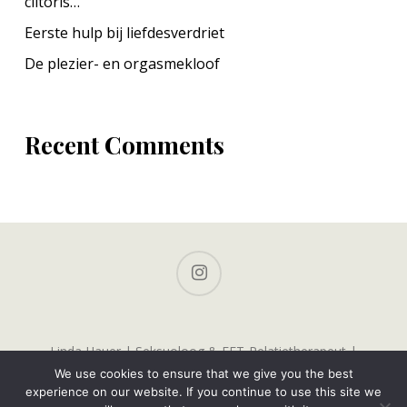
clitoris…
Eerste hulp bij liefdesverdriet
De plezier- en orgasmekloof
Recent Comments
instagram
Linda Hauer | Seksuoloog & EFT-Relatietherapeut |
Buurkerkhof 5, 3511 KC Utrecht | contact@lindahauer.nl |
We use cookies to ensure that we give you the best
www.LindaHauer.nl | Werkdagen: ma, di, woe, vrij.
experience on our website. If you continue to use this site we