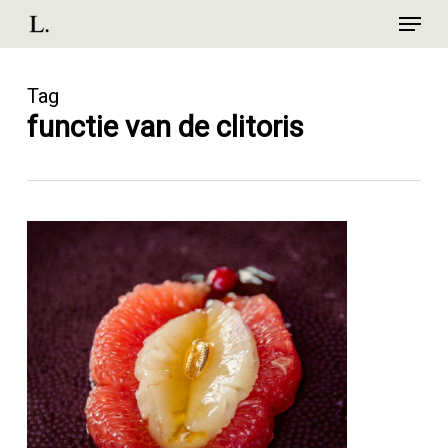
Menu
Skip
to
Close
main
Menu
Tag
content
functie van de clitoris